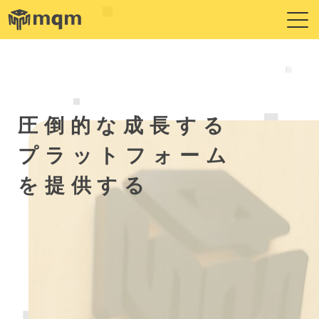
圧
倒
的
な
成
長
す
る
プ
ラ
ッ
ト
フ
ォ
ー
ム
を
提
供
す
る