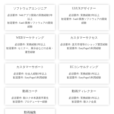
ソフトウェアエンジニア
UI/UXデザイナー
必須要件: Webアプリ開発の実務経験2年
必須要件: 実務経験2年以上
以上
歓迎要件: SaaS/業務ソフトウェアの開発
歓迎要件: SaaS/業務ソフトウェアの開発
経験
経験
WEBマーケティング
カスタマーサクセス
必須要件: 実務経験2年以上
必須要件: 楽天市場等のショップ運営経験
歓迎要件: セミナー、展示会などの企画・
歓迎要件: EasyPageの利用経験
運営経験
カスタマーサポート
ECコンサルティング
必須要件: 社会人経験3年以上
必須要件: 実務経験1年以上
歓迎要件: EasyPageの利用経験
歓迎要件: EasyPageの利用経験
動画コーチ
動画ディレクター
必須要件: 動スク＠本講座卒業生
必須要件: 実務経験1年以上
歓迎要件: プロデューサー経験
歓迎要件: 動スク会員
動画編集